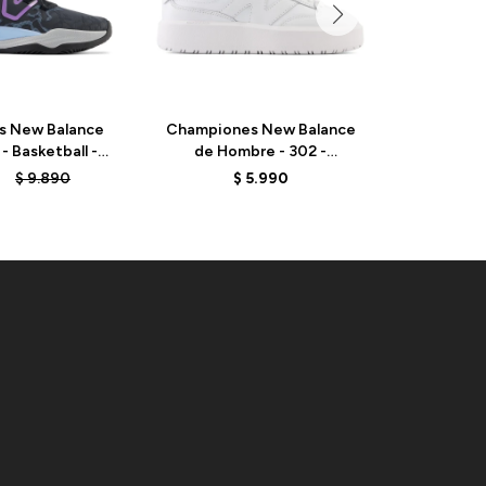
s New Balance
Championes New Balance
Champio
- Basketball -
de Hombre - 302 -
unisex - 
3 - BLACK
CT302CLA - WHITE
4
$
9.890
$
5.990