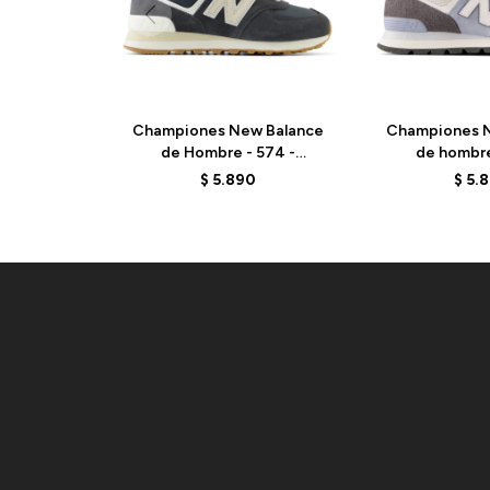
Championes New Balance
Championes N
de Hombre - 574 -
de hombre
ML574DBH - BLACK
ML574D2G
$
5.890
$
5.