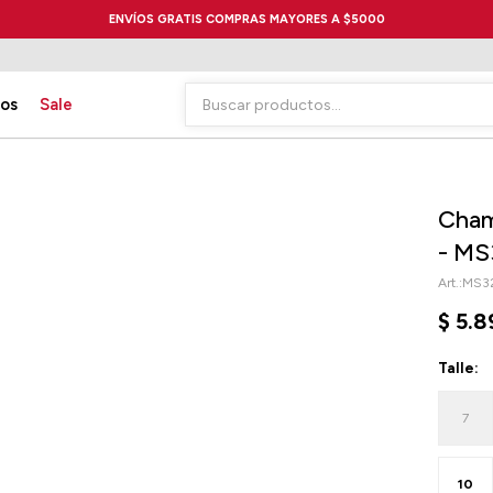
ENVÍOS GRATIS COMPRAS MAYORES A $5000
ios
Sale
Cham
- MS
MS32
$
5.8
Talle:
7
10