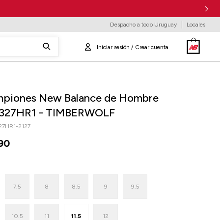
Despacho a todo Uruguay
Locales
piones New Balance de Hombre
327HR1 - TIMBERWOLF
7HR1-2127
90
7.5
8
8.5
9
9.5
10.5
11
11.5
12