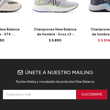
ew Balance
Championes New Balance
Champione
 - 574 -
de Hombre - Evoz v3 -
de hombre 
 - GREY
MEVOZRG3 - ALUMINUM
BB2WYOC
890
$
5.890
$
5.93
GREY
ÚNETE A NUESTRO MAILING
Recibe ofertas y novedades de productos New Balance
SUSCRIBIRME