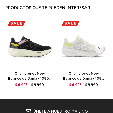
PRODUCTOS QUE TE PUEDEN INTERESAR
Championes New
Championes New
Balance de Dama - 1080 -
Balance de Dama - 1080
W1080H13 - BLACK
V13 - W1080F13 - SEA
$
6.993
$
9.990
$
6.993
$
9.990
SALT
ÚNETE A NUESTRO MAILING