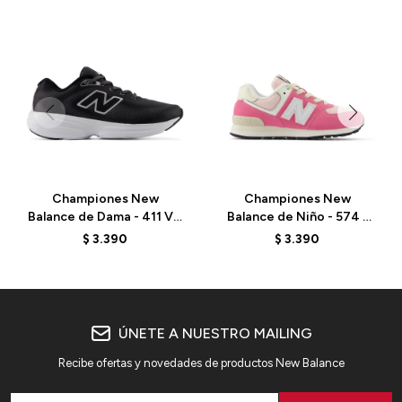
Championes New
Championes New
Balance de Dama - 411 V4
Balance de Niño - 574 -
- W4115L8 - BLACK
PC574RBS - REAL PINK
$
3.390
$
3.390
ÚNETE A NUESTRO MAILING
Recibe ofertas y novedades de productos New Balance