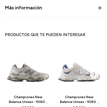
Más información
PRODUCTOS QUE TE PUEDEN INTERESAR
Championes New
Championes New
Balance Unisex - 9060 -
Balance Unisex - 9060 -
U90601T9 - GREY
U90601KA - BEIGE/AZUL