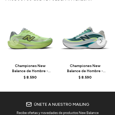
Championes New
Championes New
Balance de Hombre -
Balance de Hombre -
Ellipse - MELPS78S -
Ellipse - MELPS4B2 -
$
8.590
$
8.590
GREEN
GREEN
ÚNETE A NUESTRO MAILING
Recibe ofertas y novedades de productos New Balance