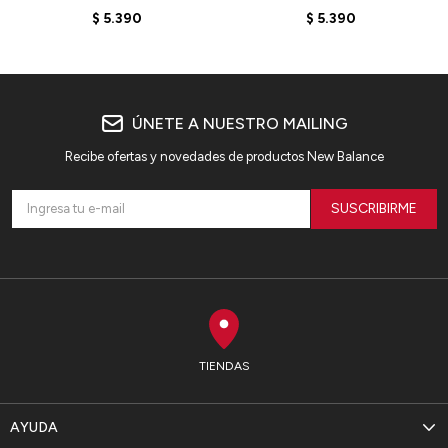
BB480LEB - ARCTIC
BB480LDS - LINEN
$
5.390
$
5.390
GREY
ÚNETE A NUESTRO MAILING
Recibe ofertas y novedades de productos New Balance
SUSCRIBIRME
TIENDAS
AYUDA