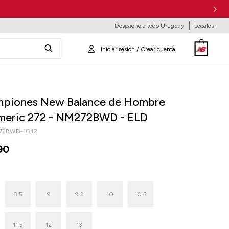
Despacho a todo Uruguay
Locales
piones New Balance de Hombre
meric 272 - NM272BWD - ELD
72BWD-1042
90
8.5
9
9.5
10
10.5
11.5
12
13