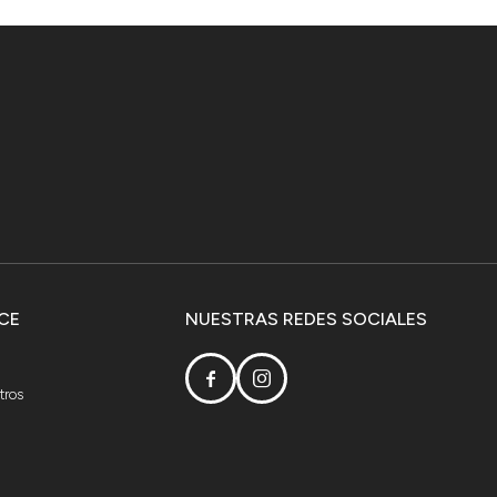
CE
NUESTRAS REDES SOCIALES


tros