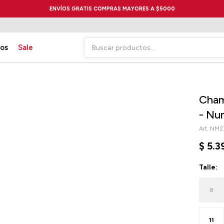
ENVÍOS GRATIS COMPRAS MAYORES A $5000
ios
Sale
Cham
- Nu
NM2
$
5.3
Talle:
8
11