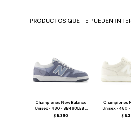
PRODUCTOS QUE TE PUEDEN INTE
Championes New Balance
Championes N
Unisex - 480 - BB480LEB -
Unisex - 480 
ARCTIC GREY
LIN
$
5.390
$
5.