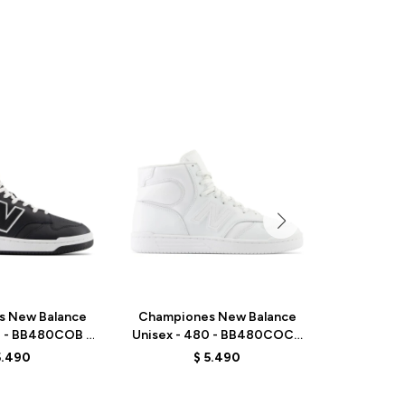
s New Balance
Championes New Balance
Champio
0 - BB480COB -
Unisex - 480 - BB480COC -
de Unisex
ELD
ELD
5.490
$
5.490