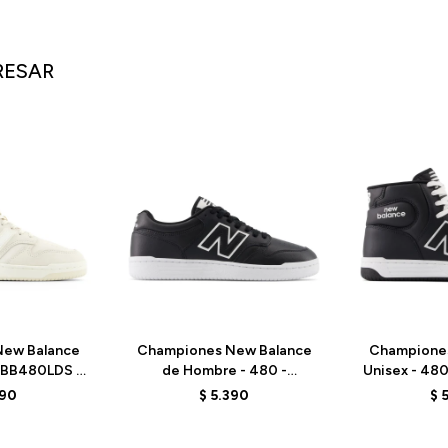
RESAR
ew Balance
Championes New Balance
Champione
- BB480LDS -
de Hombre - 480 -
Unisex - 48
EN
BB480LBT - BLACK
390
$
5.390
$