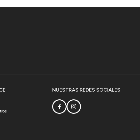
CE
NUESTRAS REDES SOCIALES


tros