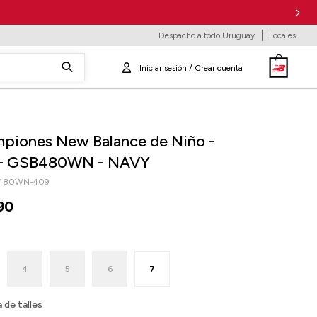
Despacho a todo Uruguay
Locales
piones New Balance de Niño -
- GSB480WN - NAVY
480WN-409
90
4
5
6
7
 de talles