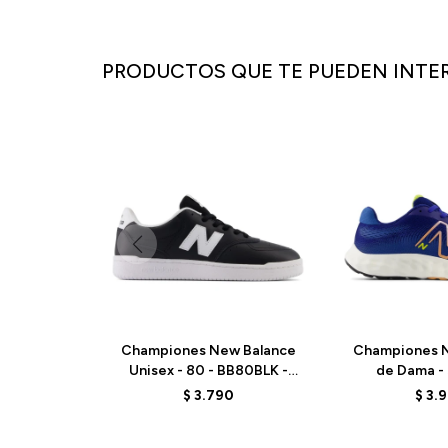
PRODUCTOS QUE TE PUEDEN INTE
Championes New Balance
Championes N
Unisex - 80 - BB80BLK -
de Dama - 
BLACK
W520RN8
$
3.790
$
3.