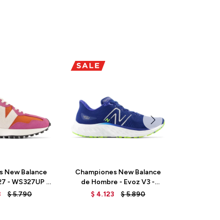
s New Balance
Championes New Balance
Champio
27 - WS327UP -
de Hombre - Evoz V3 -
de Hombre
ORPIO
MEVOZCG3 - MARINE BLUE
- H
3
$
5.790
$
4.123
$
5.890
$
4.