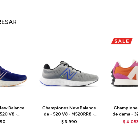
RESAR
ew Balance
Championes New Balance
Champione
520 V8 -
de - 520 V8 - M520RR8 -
de dama - 3
 - BLUE
SHADOW GREY
SC
990
$
3.990
$
4.05