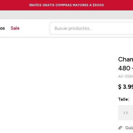
ENVÍOS GRATIS COMPRAS MAYORES A $5000
ios
Sale
Cham
480 
GSB
$
3.9
Talle:
3.5
Guía