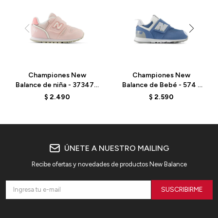
Championes New
Championes New
Balance de niña - 37347 -
Balance de Bebé - 574 -
I37347C - PINK
NW574ESE - HERON
$
2.490
$
2.590
BLUE
ÚNETE A NUESTRO MAILING
Recibe ofertas y novedades de productos New Balance
SUSCRIBIRME