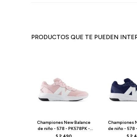
PRODUCTOS QUE TE PUEDEN INTE
Championes New Balance
Championes N
de niño - 578 - PK578PK -
de niño - 578
ELD
EL
$
2.490
$
2.