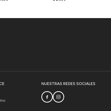
CE
NUESTRAS REDES SOCIALES


tros