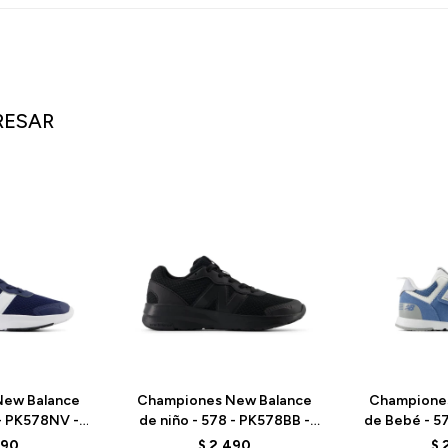
RESAR
ew Balance
Championes New Balance
Champione
 - PK578NV -
de niño - 578 - PK578BB -
de Bebé - 
D
ELD
- HER
490
$
2.490
$