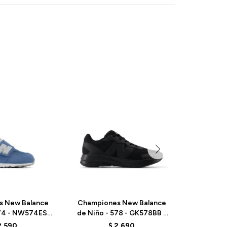
s New Balance
Championes New Balance
Champio
574 - NW574ESE
de Niño - 578 - GK578BB -
de Niño -
ON BLUE
BLACK
BL
2.590
$
2.690