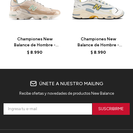
Championes New
Championes New
Balance de Hombre -
Balance de Hombre -
1000 - M1000DG -
1000 - M1000CA - SEA
$
8.990
$
8.990
DESERT CLAY
SALT
ÚNETE A NUESTRO MAILING
Recibe ofertas y novedades de productos New Balance
SUSCRIBIRME