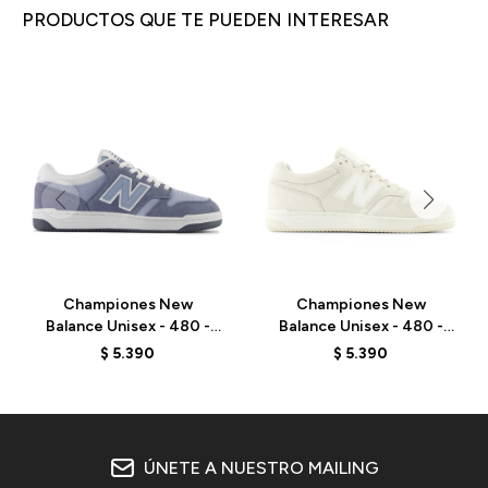
PRODUCTOS QUE TE PUEDEN INTERESAR
Championes New
Championes New
Balance Unisex - 480 -
Balance Unisex - 480 -
BB480LEB - ARCTIC
BB480LDS - LINEN
$
5.390
$
5.390
GREY
ÚNETE A NUESTRO MAILING