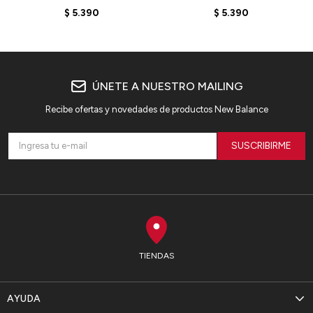
BB480LEB - ARCTIC
BB480LDS - LINEN
$
5.390
$
5.390
GREY
ÚNETE A NUESTRO MAILING
Recibe ofertas y novedades de productos New Balance
SUSCRIBIRME
TIENDAS
AYUDA