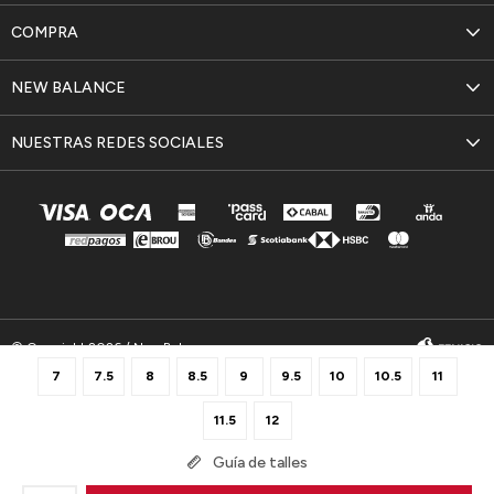
COMPRA
NEW BALANCE
NUESTRAS REDES SOCIALES
© Copyright 2026 / New Balance
7
7.5
8
8.5
9
9.5
10
10.5
11
11.5
12
Guía de talles