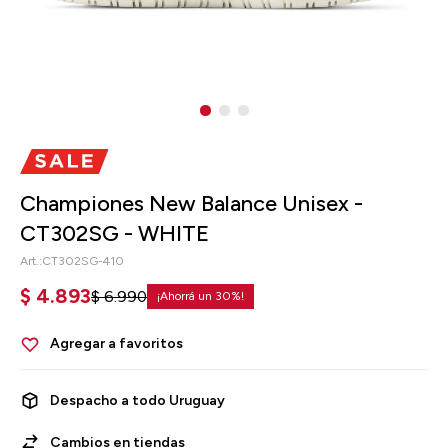
Championes New Balance Unisex -
CT302SG - WHITE
CT302SG-410
$
4.893
$
6.990
30
Despacho a todo Uruguay
Cambios en tiendas