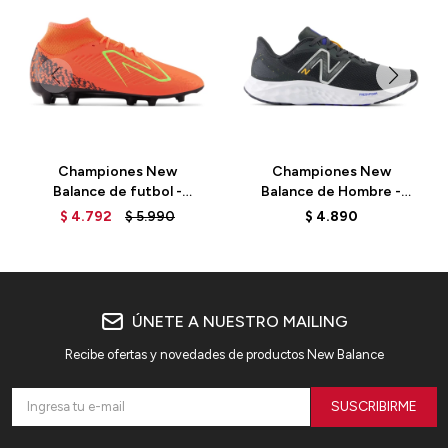
Championes New
Championes New
Balance de futbol -
Balance de Hombre -
Tekela v4 - ST3FDF4 -
Arishi V4 - MARISCP4 -
$
4.792
$
5.990
$
4.890
NEON DRAGONFLY
BLACK
ÚNETE A NUESTRO MAILING
Recibe ofertas y novedades de productos New Balance
SUSCRIBIRME