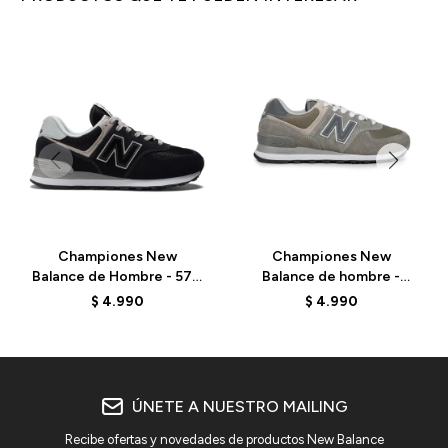
Championes New
Championes New
Balance de Hombre - 574
Balance de hombre -
- ML574EVB - BLACK
ML574BBR - GREY
$
4.990
$
4.990
ÚNETE A NUESTRO MAILING
Recibe ofertas y novedades de productos New Balance