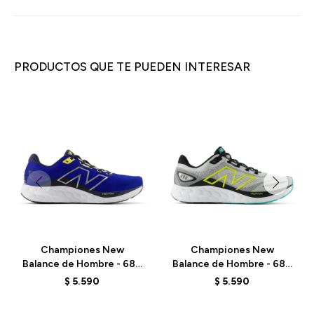
PRODUCTOS QUE TE PUEDEN INTERESAR
Championes New
Championes New
Balance de Hombre - 680
Balance de Hombre - 680
V8 - M680RB8 - ELD
V8 - M680CG8 - GREY
$
5.590
$
5.590