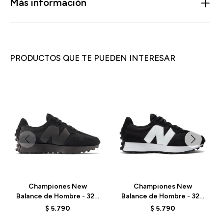
Más información
PRODUCTOS QUE TE PUEDEN INTERESAR
Championes New
Championes New
Balance de Hombre - 327
Balance de Hombre - 327
- MS327CTB - BLACK
- MS327CBW - BLACK
$
5.790
$
5.790