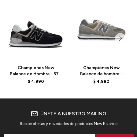
Championes New
Championes New
Balance de Hombre - 574
Balance de hombre -
- ML574EVB - BLACK
ML574BBR - GREY
$
4.990
$
4.990
ÚNETE A NUESTRO MAILING
Recibe ofertas y novedades de productos New Balance