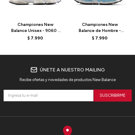
Championes New
Championes New
Balance Unisex - 9060 -
Balance de Hombre -
U90601KA - BEIGE/AZUL
More V3 - MTMORAB3 -
$
7.990
$
7.990
NAVY
ÚNETE A NUESTRO MAILING
Recibe ofertas y novedades de productos New Balance
SUSCRIBIRME