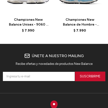
Championes New
Championes New
Balance Unisex - 9060 -
Balance de Hombre -
U90601KA - BEIGE/AZUL
More V3 - MTMORAB3 -
$
7.990
$
7.990
NAVY
ÚNETE A NUESTRO MAILING
Recibe ofertas y novedades de productos New Balance
SUSCRIBIRME