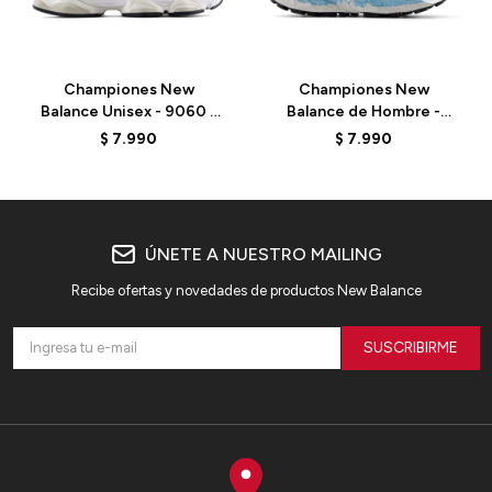
Championes New
Championes New
Balance Unisex - 9060 -
Balance de Hombre -
U90601KA - BEIGE/AZUL
More V3 - MTMORAB3 -
$
7.990
$
7.990
NAVY
ÚNETE A NUESTRO MAILING
Recibe ofertas y novedades de productos New Balance
SUSCRIBIRME