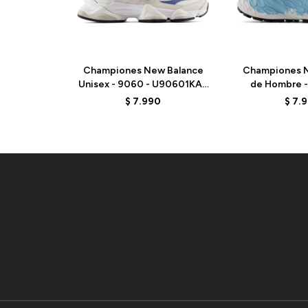
Championes New Balance
Championes N
Unisex - 9060 - U90601KA -
de Hombre -
BEIGE/AZUL
MTMORAB3
$
7.990
$
7.