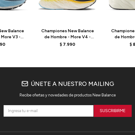
ew Balance
Championes New Balance
Champione
 More V3 -
de Hombre - More V4 -
de Hombre
 - NAVY
MMORCD4 - BLACK
MMORC
990
$
7.990
$
ÚNETE A NUESTRO MAILING
Recibe ofertas y novedades de productos New Balance
SUSCRIBIRME