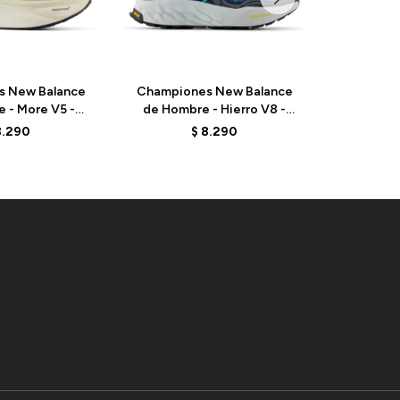
s New Balance
Championes New Balance
Champio
 - More V5 -
de Hombre - Hierro V8 -
de Hombr
D5 - ELD
MTHIERD8 - NAVY
MTHIERR
8.290
$
8.290