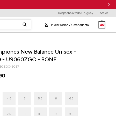
Despacho a todo Uruguay
Locales
piones New Balance Unisex -
 - U9060ZGC - BONE
60ZGC-2057
90
4.5
5
5.5
6
6.5
7.5
8
8.5
9
9.5