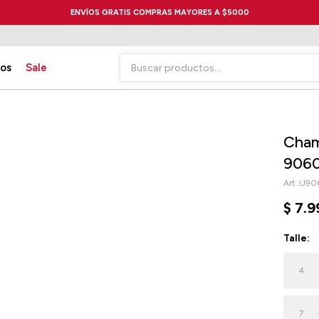
ENVÍOS GRATIS COMPRAS MAYORES A $5000
ios
Sale
Cham
9060
U90
$
7.9
Talle:
4
7