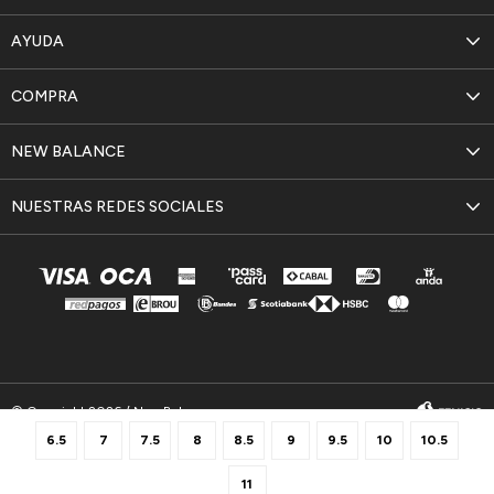
AYUDA
COMPRA
NEW BALANCE
NUESTRAS REDES SOCIALES
© Copyright 2026 / New Balance
6.5
7
7.5
8
8.5
9
9.5
10
10.5
11