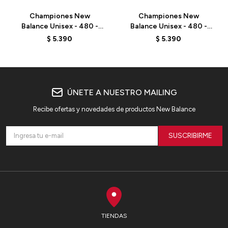
Championes New
Championes New
Balance Unisex - 480 -
Balance Unisex - 480 -
BB480LEB - ARCTIC
BB480LDS - LINEN
$
5.390
$
5.390
GREY
ÚNETE A NUESTRO MAILING
Recibe ofertas y novedades de productos New Balance
SUSCRIBIRME
TIENDAS