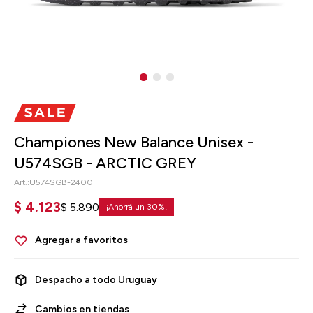
Championes New Balance Unisex -
U574SGB - ARCTIC GREY
U574SGB-2400
$
4.123
$
5.890
30
Despacho a todo Uruguay
Cambios en tiendas