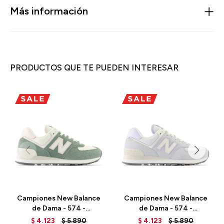
Más información
PRODUCTOS QUE TE PUEDEN INTERESAR
Campiones New Balance
Campiones New Balance
de Dama - 574 -
de Dama - 574 -
WL574AJ2 - DARK
WL574AG2 - GRANITE
$
4.123
$
5.890
$
4.123
$
5.890