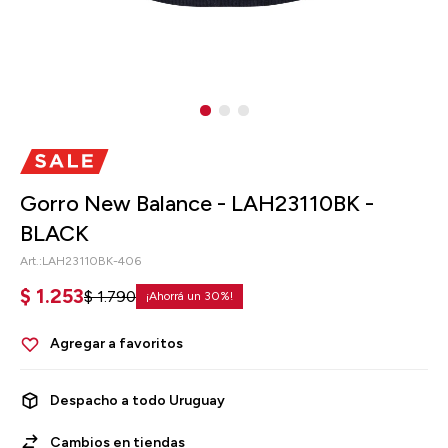
Gorro New Balance - LAH23110BK -
BLACK
LAH23110BK-406
$
1.253
$
1.790
30
Despacho a todo Uruguay
Cambios en tiendas