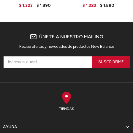
LAH31012NNY - BLUE
LAH31012HER - BLUE
$
1.323
$
1.890
$
1.323
$
1.890
ÚNETE A NUESTRO MAILING
Recibe ofertas y novedades de productos New Balance
SUSCRIBIRME
TIENDAS
AYUDA