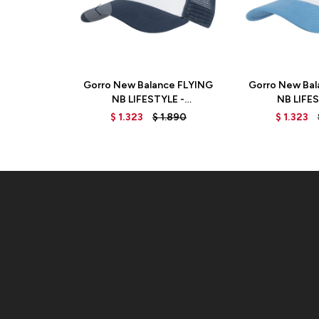
Gorro New Balance FLYING
Gorro New Bal
NB LIFESTYLE -
NB LIFES
LAH31012NNY - BLUE
LAH31012HE
$
1.323
$
1.890
$
1.323