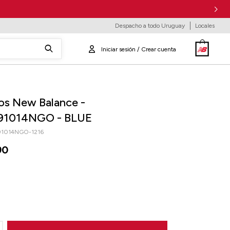
Despacho a todo Uruguay
Locales
os New Balance -
91014NGO - BLUE
91014NGO-1216
90