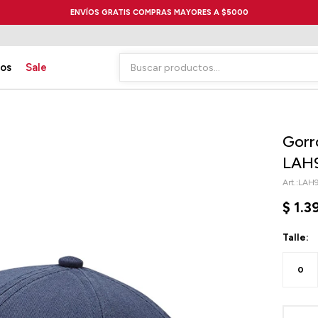
ENVÍOS GRATIS COMPRAS MAYORES A $5000
ios
Sale
Gorr
LAH
LAH
$
1.3
Talle:
0