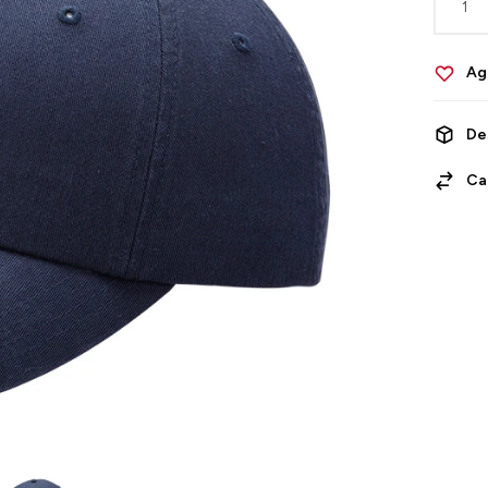
1
De
Ca