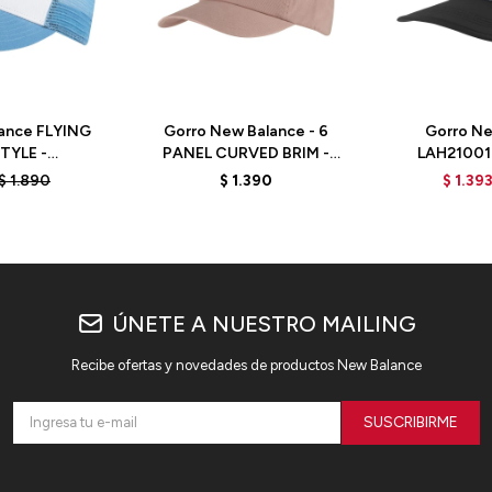
ance FLYING
Gorro New Balance - 6
Gorro Ne
TYLE -
PANEL CURVED BRIM -
LAH21001
R - BLUE
LAH91014OKB - LIGHT PINK
$
1.890
$
1.390
$
1.39
ÚNETE A NUESTRO MAILING
Recibe ofertas y novedades de productos New Balance
SUSCRIBIRME