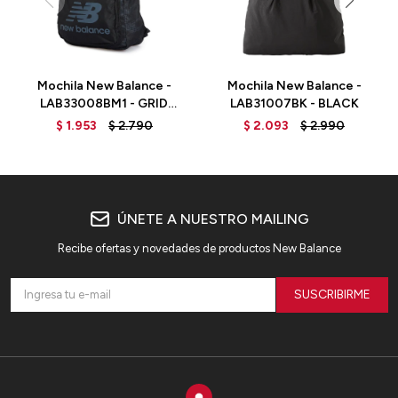
Mochila New Balance -
Mochila New Balance -
LAB33008BM1 - GRID
LAB31007BK - BLACK
CAMO
$
1.953
$
2.790
$
2.093
$
2.990
ÚNETE A NUESTRO MAILING
Recibe ofertas y novedades de productos New Balance
SUSCRIBIRME