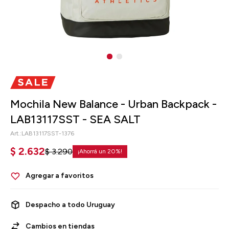
Mochila New Balance - Urban Backpack -
LAB13117SST - SEA SALT
LAB13117SST-1376
$
2.632
$
3.290
20
Despacho a todo Uruguay
Cambios en tiendas