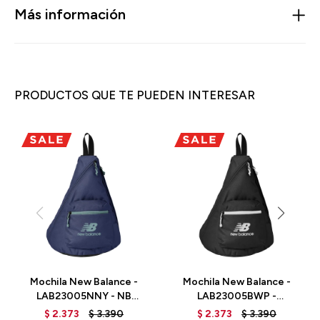
Más información
PRODUCTOS QUE TE PUEDEN INTERESAR
Mochila New Balance -
Mochila New Balance -
LAB23005NNY - NB
LAB23005BWP -
NAVY
BLACK/WHITE PRINT
$
2.373
$
3.390
$
2.373
$
3.390