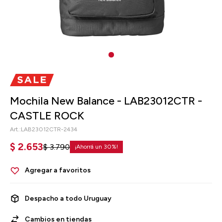
Mochila New Balance - LAB23012CTR -
CASTLE ROCK
LAB23012CTR-2434
$
2.653
$
3.790
30
Despacho a todo Uruguay
Cambios en tiendas