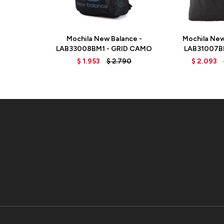
Mochila New Balance -
Mochila New
LAB33008BM1 - GRID CAMO
LAB31007B
$
1.953
$
2.790
$
2.093