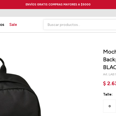
ENVÍOS GRATIS COMPRAS MAYORES A $5000
ios
Sale
Moch
Back
BLA
LAB1
$
2.6
Talle:
0