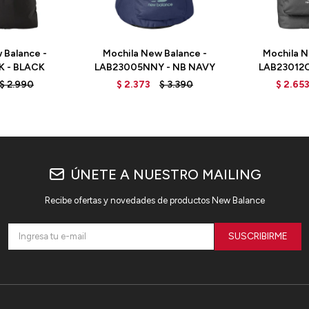
 Balance -
Mochila New Balance -
Mochila N
K - BLACK
LAB23005NNY - NB NAVY
LAB23012C
R
$
2.990
$
2.373
$
3.390
$
2.65
ÚNETE A NUESTRO MAILING
Recibe ofertas y novedades de productos New Balance
SUSCRIBIRME