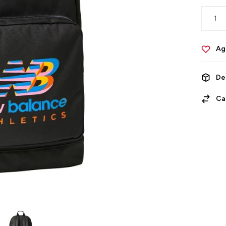
1
De
Ca