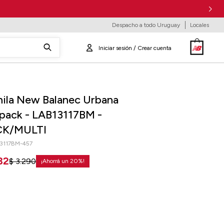
Despacho a todo Uruguay
Locales
ila New Balanec Urbana
pack - LAB13117BM -
CK/MULTI
3117BM-457
32
$
3.290
20