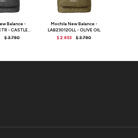
ew Balance -
Mochila New Balance -
Mochila
TR - CASTLE
LAB23012OLL - OLIVE OIL
RUNNING
OCK
LAB
3
$
3.790
$
2.653
$
3.790
$
2.
BLACK