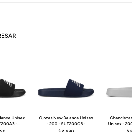
RESAR
lance Unisex
Ojotas New Balance Unisex
Chancleta
F200A3 -
- 200 - SUF200C3 -
Unisex - 20
WHITE
NAVY/GREY MATTER
490
$
2.490
$