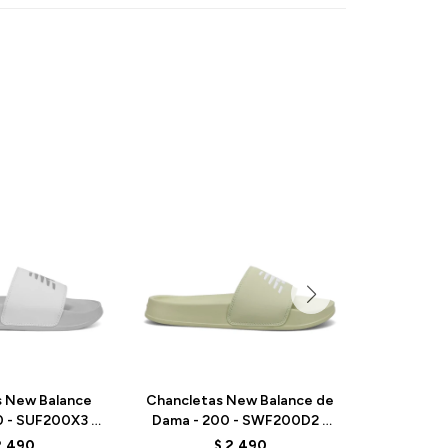
s New Balance
Chancletas New Balance de
Chancleta
0 - SUF200X3 -
Dama - 200 - SWF200D2 -
Dama - 2
ELD
ELD
2.490
$
2.490