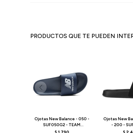
PRODUCTOS QUE TE PUEDEN INTE
Ojotas New Balance - 050 -
Ojotas New Ba
SUF050G2 - TEAM
- 200 - SU
NAVY/GRY MATTER
BLACK/
$
1.790
$
2.