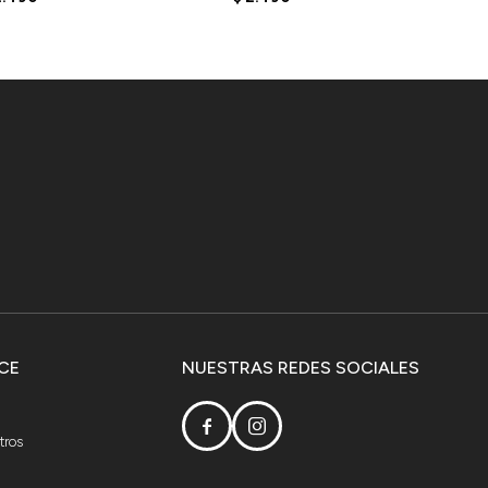
CE
NUESTRAS REDES SOCIALES


tros