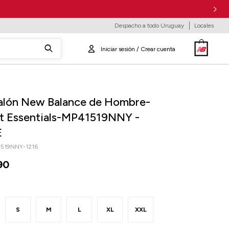
Despacho a todo Uruguay
Locales
alón New Balance de Hombre-
t Essentials-MP41519NNY -
E
519NNY-1216
90
S
M
L
XL
XXL