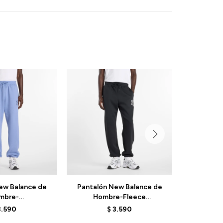
ew Balance de
Pantalón New Balance de
Pantalón
mbre-
Hombre-Fleece
Hombre
eimagined-
Reimagined-MB61E74ABK -
MB61M7
3.590
$
3.590
A3 - PURPLE
BLACK