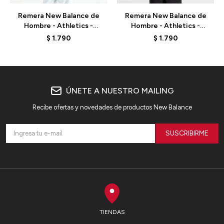
Remera New Balance de
Remera New Balance de
Hombre - Athletics -
Hombre - Athletics -
MT41533ABC - BEIGE
MT41533AAR - GREEN
$
1.790
$
1.790
OLIVE
ÚNETE A NUESTRO MAILING
Recibe ofertas y novedades de productos New Balance
SUSCRIBIRME
TIENDAS