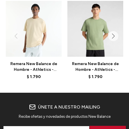
Remera New Balance de
Remera New Balance de
Hombre - Athletics -
Hombre - Athletics -
MT41533ABC - BEIGE
MT41533AAR - GREEN
$
1.790
$
1.790
OLIVE
ÚNETE A NUESTRO MAILING
Recibe ofertas y novedades de productos New Balance