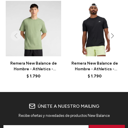
Remera New Balance de
Remera New Balance de
Hombre - Athletics -
Hombre - Athletics -
MT41533AAR - GREEN
MT41253BK - BLACK
$
1.790
$
1.790
OLIVE
ÚNETE A NUESTRO MAILING
Recibe ofertas y novedades de productos New Balance