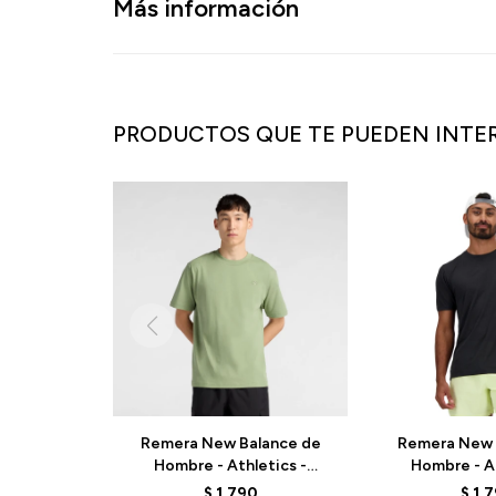
Más información
PRODUCTOS QUE TE PUEDEN INTE
Remera New Balance de
Remera New 
Hombre - Athletics -
Hombre - At
MT41533AAR - GREEN
MT41253BK
$
1.790
$
1.