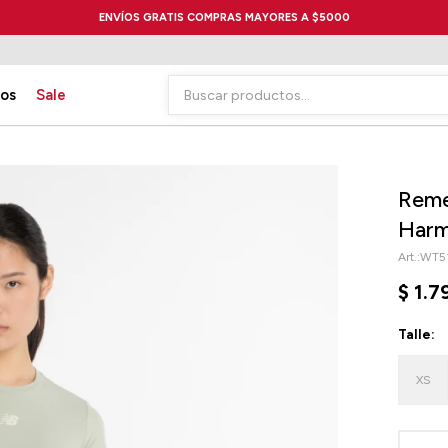
ENVÍOS GRATIS COMPRAS MAYORES A $5000
ios
Sale
Reme
Harm
WT5
$
1.7
Talle:
XS