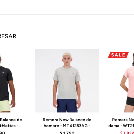
RESAR
Balance de
Remera New Balance de
Remera Ne
hletics -
hombre - MT41253AG -
dama - WT2
 - BLACK
GREY
790
$
1.790
$
1.83