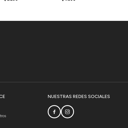
CE
NUESTRAS REDES SOCIALES


tros