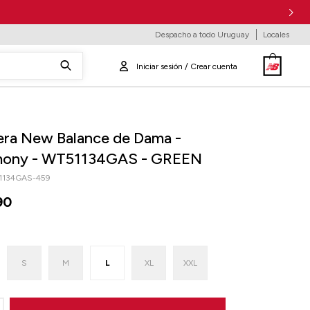
Despacho a todo Uruguay
Locales
ra New Balance de Dama -
ony - WT51134GAS - GREEN
1134GAS-459
90
S
M
L
XL
XXL