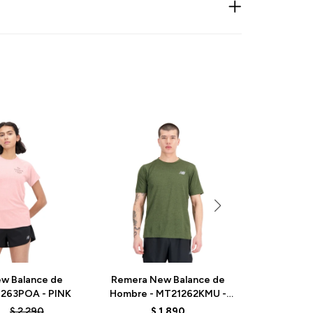
w Balance de
Remera New Balance de
Remera 
1263POA - PINK
Hombre - MT21262KMU -
Dama - W
GREEN
2
$
2.290
$
1.890