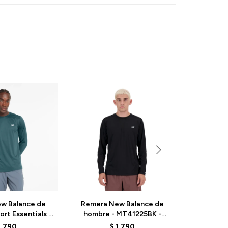
w Balance de
Remera New Balance de
Remera 
rt Essentials -
hombre - MT41225BK -
Hombre
 - TURQUOISE
BLACK
MT41
1.790
$
1.790