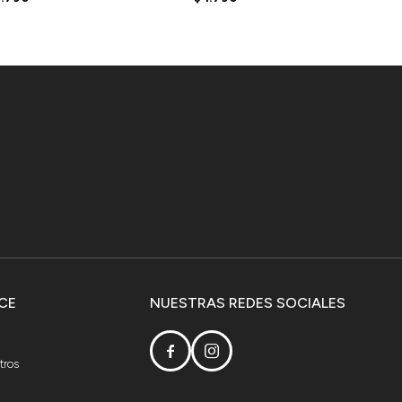
CE
NUESTRAS REDES SOCIALES


tros