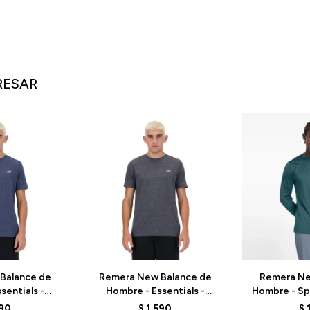
RESAR
Balance de
Remera New Balance de
Remera Ne
sentials -
Hombre - Essentials -
Hombre - Spo
H - BLUE
MT41070BKH - BLACK
MT41225AAZ
590
$
1.590
$