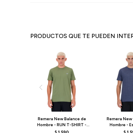
PRODUCTOS QUE TE PUEDEN INTE
Remera New Balance de
Remera New 
Hombre - RUN T-SHIRT -
Hombre - Es
MT41222DEK - GREEN
MT41070NN
$
1.590
$
1.