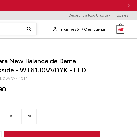
Despacho a todo Uruguay
Locales
ra New Balance de Dama -
kside - WT61J0VVDYK - ELD
1J0VVDYK-1042
90
S
M
L