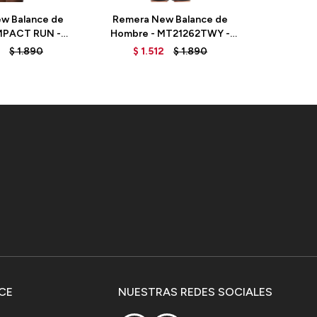
w Balance de
Remera New Balance de
Remera 
MPACT RUN -
Hombre - MT21262TWY -
Dama 
BK - BLACK
GREEN
WT212
$
1.890
$
1.512
$
1.890
$
1.
CE
NUESTRAS REDES SOCIALES