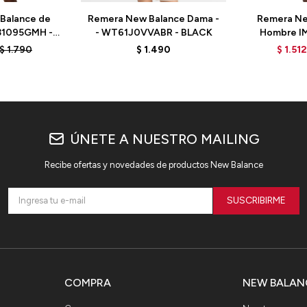
Balance de
Remera New Balance Dama -
Remera Ne
31095GMH -
- WT61J0VVABR - BLACK
Hombre I
EY
MT21262
$
1.790
$
1.490
$
1.512
ÚNETE A NUESTRO MAILING
Recibe ofertas y novedades de productos New Balance
SUSCRIBIRME
COMPRA
NEW BALAN