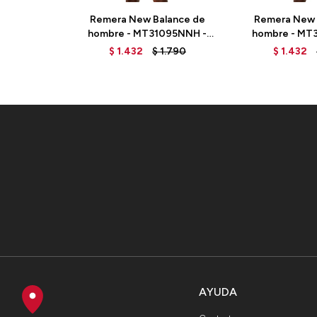
Remera New Balance de
Remera New 
hombre - MT31095NNH -
hombre - MT
BLUE
GR
$
1.432
$
1.790
$
1.432
AYUDA