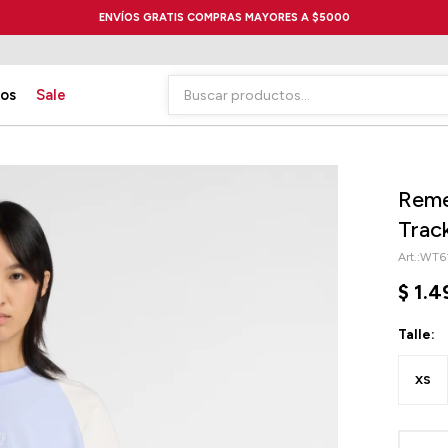
ENVÍOS GRATIS COMPRAS MAYORES A $5000
ios
Sale
Reme
Trac
WT6
$
1.4
Talle:
XS