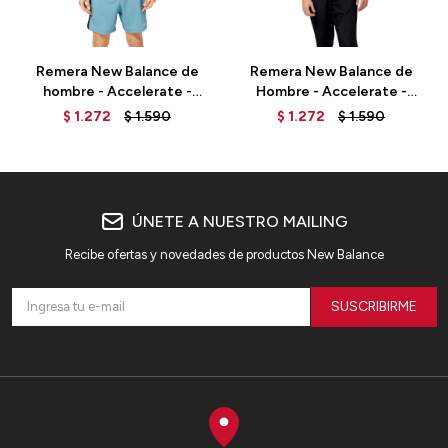
Remera New Balance de
Remera New Balance de
hombre - Accelerate -
Hombre - Accelerate -
MT23222THN - GREY
MT23222MIB - BLUE
$
1.272
$
1.590
$
1.272
$
1.590
ÚNETE A NUESTRO MAILING
Recibe ofertas y novedades de productos New Balance
SUSCRIBIRME