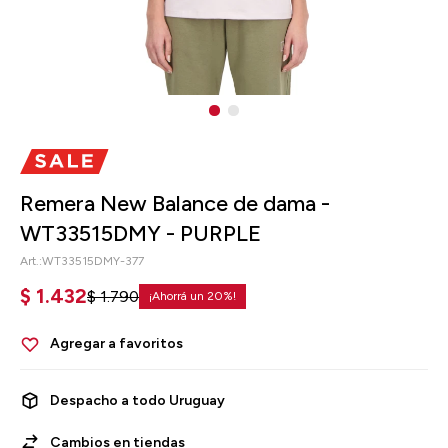
Remera New Balance de dama -
WT33515DMY - PURPLE
WT33515DMY-377
$
1.432
$
1.790
20
Despacho a todo Uruguay
Cambios en tiendas