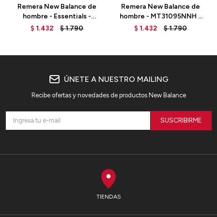
Remera New Balance de
Remera New Balance de
hombre - Essentials -
hombre - MT31095NNH -
MT33512AG - GREY
BLUE
$
1.432
$
1.790
$
1.432
$
1.790
ÚNETE A NUESTRO MAILING
Recibe ofertas y novedades de productos New Balance
SUSCRIBIRME
TIENDAS