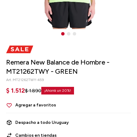
Remera New Balance de Hombre -
MT21262TWY - GREEN
MT21262TWY-459
$
1.512
$
1.890
20
Despacho a todo Uruguay
Cambios en tiendas