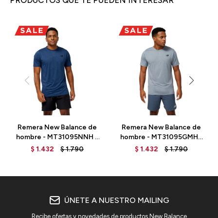
PRODUCTOS QUE TE PUEDEN INTERESAR
Remera New Balance de
Remera New Balance de
hombre - MT31095NNH -
hombre - MT31095GMH -
BLUE
GREY
$
1.432
$
1.790
$
1.432
$
1.790
ÚNETE A NUESTRO MAILING
Recibe ofertas y novedades de productos New Balance