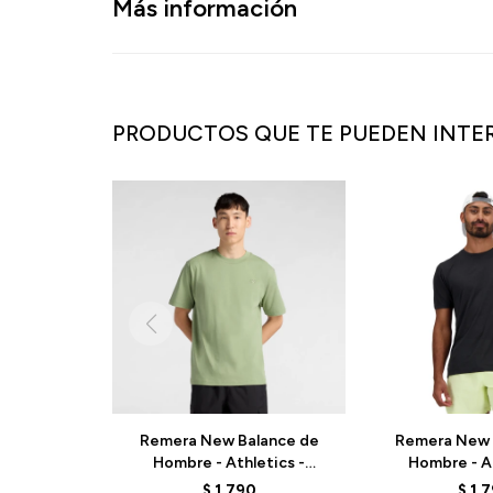
Más información
PRODUCTOS QUE TE PUEDEN INTE
Remera New Balance de
Remera New 
Hombre - Athletics -
Hombre - At
MT41533AAR - GREEN
MT41253BK
$
1.790
$
1.