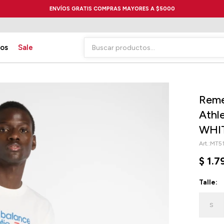
ENVÍOS GRATIS COMPRAS MAYORES A $5000
ios
Sale
Reme
Athl
WHI
MT5
$
1.7
Talle:
S