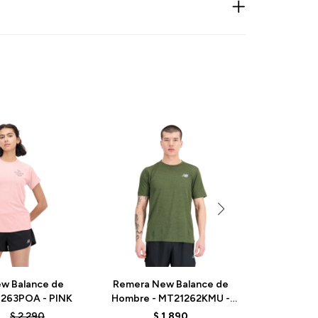
w Balance de
Remera New Balance de
Remera 
1263POA - PINK
Hombre - MT21262KMU -
Dama - W
GREEN
2
$
2.290
$
1.890