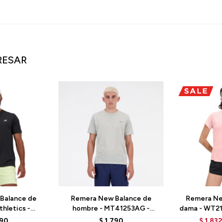
RESAR
Balance de
Remera New Balance de
Remera Ne
hletics -
hombre - MT41253AG -
dama - WT2
 - BLACK
GREY
790
$
1.790
$
1.83