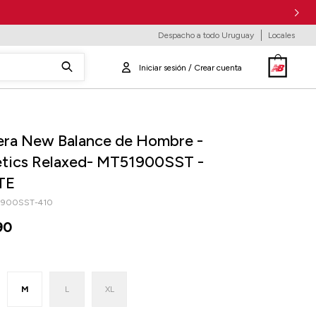
Despacho a todo Uruguay
Locales
ra New Balance de Hombre -
etics Relaxed- MT51900SST -
TE
1900SST-410
90
M
L
XL