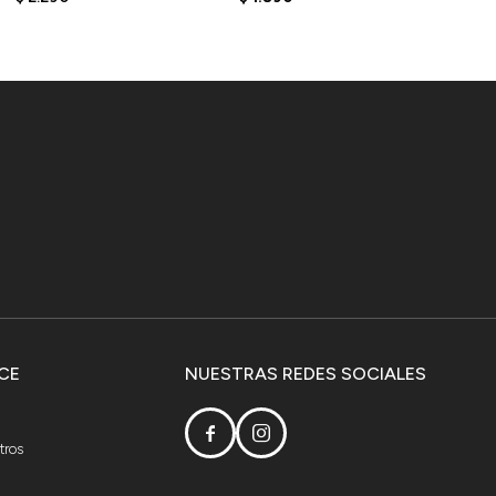
CE
NUESTRAS REDES SOCIALES


tros