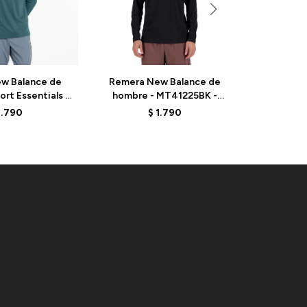
w Balance de
Remera New Balance de
Remera 
rt Essentials -
hombre - MT41225BK -
Hombre
 - TURQUOISE
BLACK
MT41
1.790
$
1.790