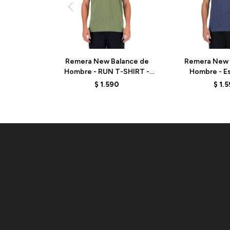
Remera New Balance de
Remera New 
Hombre - RUN T-SHIRT -
Hombre - Es
MT41222DEK - GREEN
MT41070NN
$
1.590
$
1.