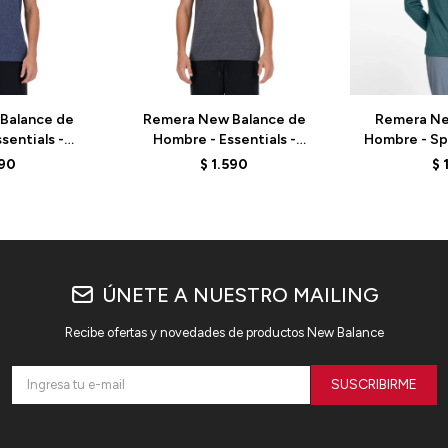
Balance de
Remera New Balance de
Remera Ne
sentials -
Hombre - Essentials -
Hombre - Spo
H - BLUE
MT41070BKH - BLACK
MT41225AAZ
590
$
1.590
$
ÚNETE A NUESTRO MAILING
Recibe ofertas y novedades de productos New Balance
SUSCRIBIRME