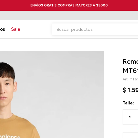
ENVÍOS GRATIS COMPRAS MAYORES A $5000
ios
Sale
Reme
MT6
MT6
$
1.5
Talle:
S