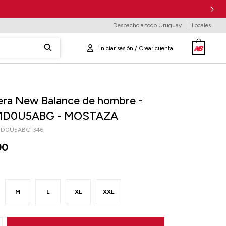
Despacho a todo Uruguay
Locales
ra New Balance de hombre -
1D0U5ABG - MOSTAZA
1D0U5ABG-346
90
M
L
XL
XXL