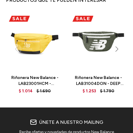
PRODUCTOS QUE TE PUEDEN INTERESAR
Riñonera New Balance -
Riñonera New Balance -
LAB23001HCM -
LAB31004DON - DEEP
HONEYCOMB
OLIVE GREEN
$
1.014
$
1.690
$
1.253
$
1.790
ÚNETE A NUESTRO MAILING
Recibe ofertas y novedades de productos New Balance