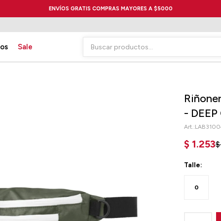
ENVÍOS GRATIS COMPRAS MAYORES A $5000
ios
Sale
Riñone
- DEEP
LAB3100
$
1.253
$
Talle:
0