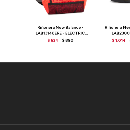
Riñonera New Balance -
Riñonera New
LAB13148ERE - ELECTRIC
LAB2300
RED
HONEY
$
534
$
890
$
1.014