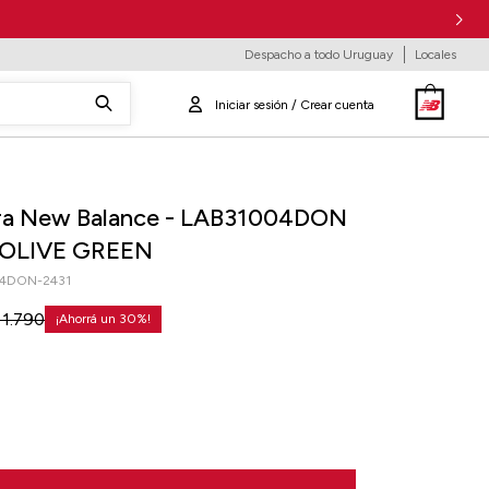
Despacho a todo Uruguay
Locales
ra New Balance - LAB31004DON
 OLIVE GREEN
4DON-2431
1.790
30