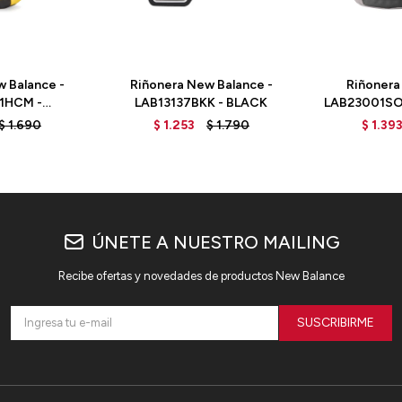
 Balance -
Riñonera New Balance -
Riñonera
1HCM -
LAB13137BKK - BLACK
LAB23001SO
COMB
$
1.690
$
1.253
$
1.790
$
1.39
ÚNETE A NUESTRO MAILING
Recibe ofertas y novedades de productos New Balance
SUSCRIBIRME