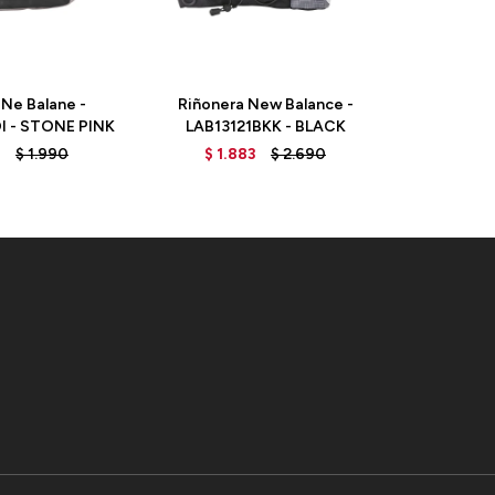
 Ne Balane -
Riñonera New Balance -
Riñoner
I - STONE PINK
LAB13121BKK - BLACK
LAB131
3
$
1.990
$
1.883
$
2.690
$
1.