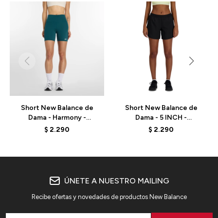
Short New Balance de
Short New Balance de
Dama - Harmony -
Dama - 5 INCH -
WS51114AAV - GREEN
WS41228BK - BLACK
$
2.290
$
2.290
ÚNETE A NUESTRO MAILING
Recibe ofertas y novedades de productos New Balance