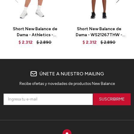
Short New Balance de
Short New Balance de
Dama - Athletics -
Dama - WS21267THW -
WS33500ACK - BLACK
GREEN
$
2.312
$
2.890
$
2.312
$
2.890
ÚNETE A NUESTRO MAILING
Recibe ofertas y novedades de productos New Balance
SUSCRIBIRME