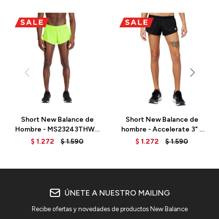
Short New Balance de
Short New Balance de
Hombre - MS23243THW -
hombre - Accelerate 3" -
GREEN
MS23243BK - BLACK
$
1.272
$
1.590
$
1.272
$
1.590
ÚNETE A NUESTRO MAILING
Recibe ofertas y novedades de productos New Balance