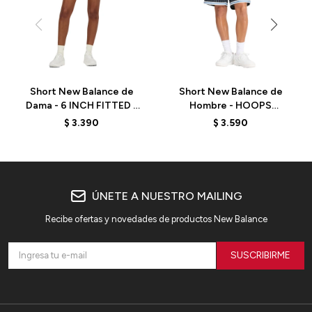
Short New Balance de
Short New Balance de
Dama - 6 INCH FITTED -
Hombre - HOOPS
WS41271BK - BLACK
PRINTED - MS44588BK -
$
3.390
$
3.590
BLACK
ÚNETE A NUESTRO MAILING
Recibe ofertas y novedades de productos New Balance
SUSCRIBIRME