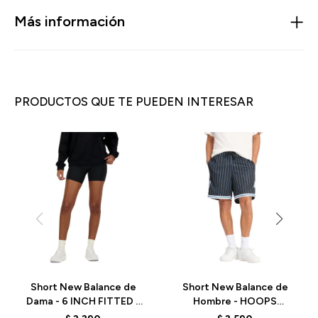
Más información
PRODUCTOS QUE TE PUEDEN INTERESAR
Short New Balance de
Short New Balance de
Dama - 6 INCH FITTED -
Hombre - HOOPS
WS41271BK - BLACK
PRINTED - MS44588BK -